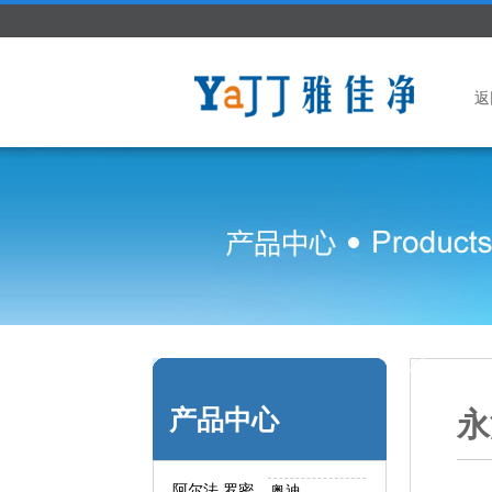
返
产品中心
永
阿尔法.罗密
奥迪