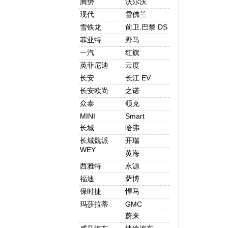
腾势
沃尔沃
现代
雪佛兰
雪铁龙
前卫.巴黎 DS
菲亚特
野马
一汽
红旗
英菲尼迪
云度
长安
长江 EV
长安欧尚
之诺
众泰
领克
MINI
Smart
长城
哈弗
长城魏派
开瑞
WEY
黄海
西雅特
永源
福迪
萨博
保时捷
悍马
玛莎拉蒂
GMC
蔚来