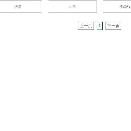
猎鹰
五星
飞碟A3
上一页
1
下一页