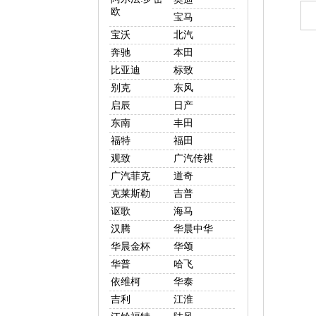
欧
宝马
宝沃
北汽
奔驰
本田
比亚迪
标致
别克
东风
启辰
日产
东南
丰田
福特
福田
观致
广汽传祺
广汽菲克
道奇
克莱斯勒
吉普
讴歌
海马
汉腾
华晨中华
华晨金杯
华颂
华普
哈飞
依维柯
华泰
吉利
江淮