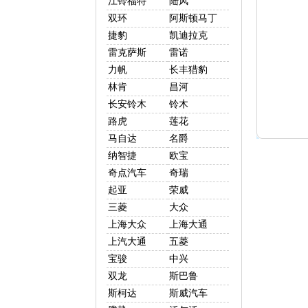
江铃福特
陆风
双环
阿斯顿马丁
捷豹
凯迪拉克
雷克萨斯
雷诺
力帆
长丰猎豹
林肯
昌河
长安铃木
铃木
路虎
莲花
马自达
名爵
纳智捷
欧宝
奇点汽车
奇瑞
起亚
荣威
三菱
大众
上海大众
上海大通
上汽大通
五菱
宝骏
中兴
双龙
斯巴鲁
斯柯达
斯威汽车