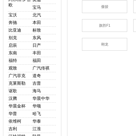
欧
傲骏
宝马
宝沃
北汽
奔驰
本田
旗胜F1
比亚迪
标致
别克
东风
翱龙
启辰
日产
东南
丰田
福特
福田
观致
广汽传祺
广汽菲克
道奇
克莱斯勒
吉普
讴歌
海马
汉腾
华晨中华
华晨金杯
华颂
华普
哈飞
依维柯
华泰
吉利
江淮