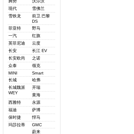
腾势
沃尔沃
现代
雪佛兰
雪铁龙
前卫.巴黎
DS
菲亚特
野马
一汽
红旗
英菲尼迪
云度
长安
长江 EV
长安欧尚
之诺
众泰
领克
MINI
Smart
长城
哈弗
长城魏派
开瑞
WEY
黄海
西雅特
永源
福迪
萨博
保时捷
悍马
玛莎拉蒂
GMC
蔚来