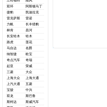
江铃福特
陆风
双环
阿斯顿马丁
捷豹
凯迪拉克
雷克萨斯
雷诺
力帆
长丰猎豹
林肯
昌河
长安铃木
铃木
路虎
莲花
马自达
名爵
纳智捷
欧宝
奇点汽车
奇瑞
起亚
荣威
三菱
大众
上海大众
上海大通
上汽大通
五菱
宝骏
中兴
双龙
斯巴鲁
斯柯达
斯威汽车