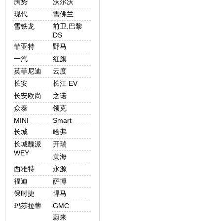
腾势
沃尔沃
现代
雪佛兰
雪铁龙
前卫.巴黎
DS
菲亚特
野马
一汽
红旗
英菲尼迪
云度
长安
长江 EV
长安欧尚
之诺
众泰
领克
MINI
Smart
长城
哈弗
长城魏派
开瑞
WEY
黄海
西雅特
永源
福迪
萨博
保时捷
悍马
玛莎拉蒂
GMC
蔚来