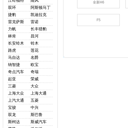
江铃福特
陆风
全新H6
双环
阿斯顿马丁
捷豹
凯迪拉克
F5
雷克萨斯
雷诺
力帆
长丰猎豹
林肯
昌河
长安铃木
铃木
路虎
莲花
马自达
名爵
纳智捷
欧宝
奇点汽车
奇瑞
起亚
荣威
三菱
大众
上海大众
上海大通
上汽大通
五菱
宝骏
中兴
双龙
斯巴鲁
斯柯达
斯威汽车