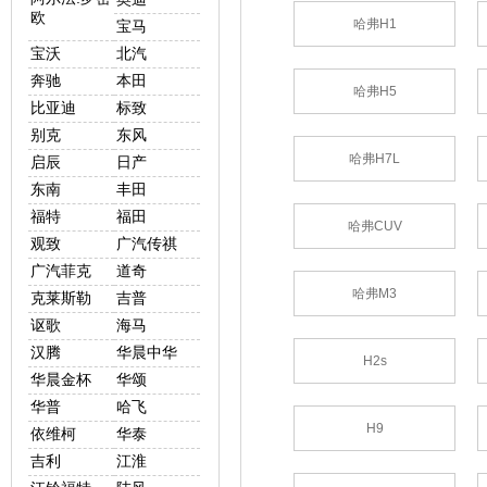
欧
哈弗H1
宝马
宝沃
北汽
奔驰
本田
哈弗H5
比亚迪
标致
别克
东风
哈弗H7L
启辰
日产
东南
丰田
福特
福田
哈弗CUV
观致
广汽传祺
广汽菲克
道奇
哈弗M3
克莱斯勒
吉普
讴歌
海马
汉腾
华晨中华
H2s
华晨金杯
华颂
华普
哈飞
H9
依维柯
华泰
吉利
江淮