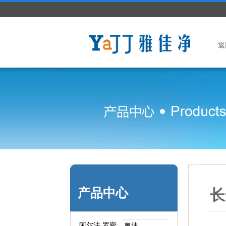
返
产品中心
长
阿尔法.罗密
奥迪