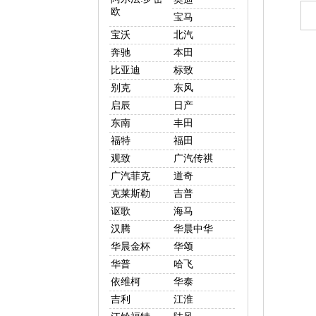
欧
宝马
宝沃
北汽
奔驰
本田
比亚迪
标致
别克
东风
启辰
日产
东南
丰田
福特
福田
观致
广汽传祺
广汽菲克
道奇
克莱斯勒
吉普
讴歌
海马
汉腾
华晨中华
华晨金杯
华颂
华普
哈飞
依维柯
华泰
吉利
江淮