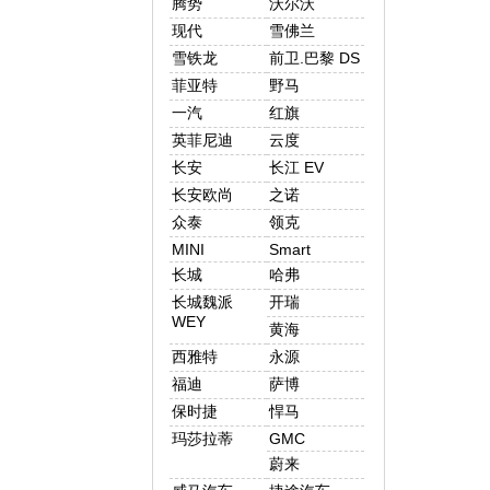
腾势
沃尔沃
现代
雪佛兰
雪铁龙
前卫.巴黎 DS
菲亚特
野马
一汽
红旗
英菲尼迪
云度
长安
长江 EV
长安欧尚
之诺
众泰
领克
MINI
Smart
长城
哈弗
长城魏派
开瑞
WEY
黄海
西雅特
永源
福迪
萨博
保时捷
悍马
玛莎拉蒂
GMC
蔚来