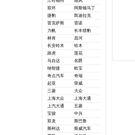
江铃福特
陆风
双环
阿斯顿马丁
捷豹
凯迪拉克
雷克萨斯
雷诺
力帆
长丰猎豹
林肯
昌河
长安铃木
铃木
路虎
莲花
马自达
名爵
纳智捷
欧宝
奇点汽车
奇瑞
起亚
荣威
三菱
大众
上海大众
上海大通
上汽大通
五菱
宝骏
中兴
双龙
斯巴鲁
斯柯达
斯威汽车