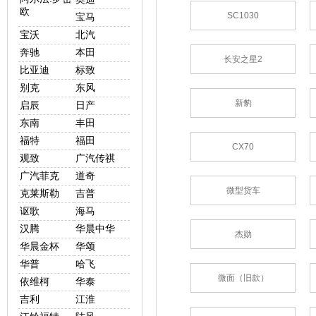
欧
SC1030
宝马
宝沃
北汽
奔驰
本田
长安之星2
比亚迪
标致
别克
东风
新豹
启辰
日产
东南
丰田
福特
福田
CX70
观致
广汽传祺
广汽菲克
道奇
微型货车
克莱斯勒
吉普
讴歌
海马
汉腾
华晨中华
杰勋
华晨金杯
华颂
华普
哈飞
微面（旧款）
依维柯
华泰
吉利
江淮