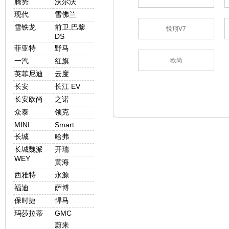
腾势
沃尔沃
现代
雪佛兰
雪铁龙
前卫.巴黎
悦翔V7
DS
菲亚特
野马
一汽
红旗
欧尚
英菲尼迪
云度
长安
长江 EV
长安欧尚
之诺
众泰
领克
MINI
Smart
长城
哈弗
长城魏派
开瑞
WEY
黄海
西雅特
永源
福迪
萨博
保时捷
悍马
玛莎拉蒂
GMC
蔚来