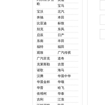
欧
宝马
宝沃
北汽
奔驰
本田
比亚迪
标致
别克
东风
启辰
日产
东南
丰田
福特
福田
观致
广汽传祺
广汽菲克
道奇
克莱斯勒
吉普
讴歌
海马
汉腾
华晨中华
华晨金杯
华颂
华普
哈飞
依维柯
华泰
吉利
江淮