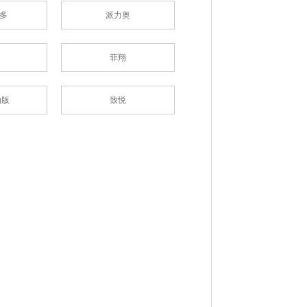
朋多
派力奥
菲翔
动版
致悦