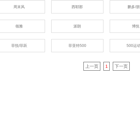
周末风
西耶那
鹏多/
领雅
派朗
博悦
菲悦/菲跃
菲亚特500
500运
上一页
1
下一页