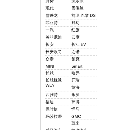
腾势
沃尔沃
现代
雪佛兰
雪铁龙
前卫.巴黎 DS
菲亚特
野马
一汽
红旗
英菲尼迪
云度
长安
长江 EV
长安欧尚
之诺
众泰
领克
MINI
Smart
长城
哈弗
长城魏派
开瑞
WEY
黄海
西雅特
永源
福迪
萨博
保时捷
悍马
玛莎拉蒂
GMC
蔚来