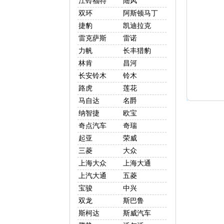
江铃福特
陆风
双环
阿斯顿马丁
捷豹
凯迪拉克
雷克萨斯
雷诺
力帆
长丰猎豹
林肯
昌河
长安铃木
铃木
路虎
莲花
马自达
名爵
纳智捷
欧宝
奇点汽车
奇瑞
起亚
荣威
三菱
大众
上海大众
上海大通
上汽大通
五菱
宝骏
中兴
双龙
斯巴鲁
斯柯达
斯威汽车