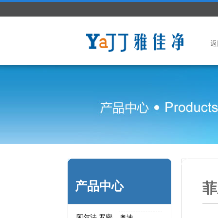
返
产品中心
菲
阿尔法.罗密
奥迪