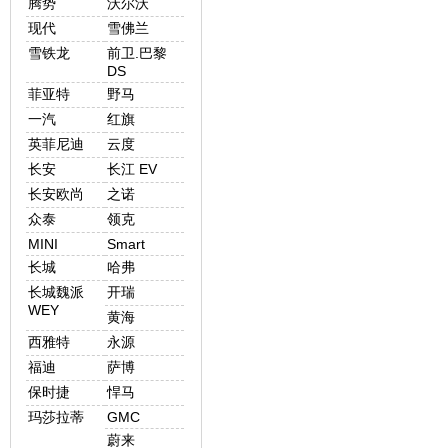
腾势
沃尔沃
现代
雪佛兰
雪铁龙
前卫.巴黎
DS
菲亚特
野马
一汽
红旗
英菲尼迪
云度
长安
长江 EV
长安欧尚
之诺
众泰
领克
MINI
Smart
长城
哈弗
长城魏派
开瑞
WEY
黄海
西雅特
永源
福迪
萨博
保时捷
悍马
玛莎拉蒂
GMC
蔚来