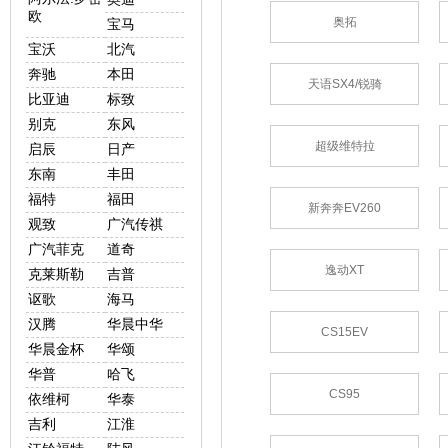
欧
奥拓
宝马
宝沃
北汽
奔驰
本田
天语SX4/锐骑
比亚迪
标致
别克
东风
超级维特拉
启辰
日产
东南
丰田
福特
福田
新奔奔EV260
观致
广汽传祺
广汽菲克
道奇
逸动XT
克莱斯勒
吉普
讴歌
海马
汉腾
华晨中华
CS15EV
华晨金杯
华颂
华普
哈飞
CS95
依维柯
华泰
吉利
江淮