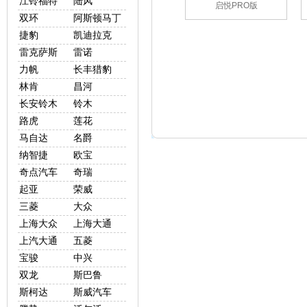
江铃福特
陆风
启悦PRO版
双环
阿斯顿马丁
捷豹
凯迪拉克
雷克萨斯
雷诺
力帆
长丰猎豹
林肯
昌河
长安铃木
铃木
路虎
莲花
马自达
名爵
纳智捷
欧宝
奇点汽车
奇瑞
起亚
荣威
三菱
大众
上海大众
上海大通
上汽大通
五菱
宝骏
中兴
双龙
斯巴鲁
斯柯达
斯威汽车