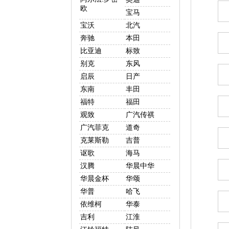
欧
宝马
宝沃
北汽
奔驰
本田
比亚迪
标致
别克
东风
启辰
日产
东南
丰田
福特
福田
观致
广汽传祺
广汽菲克
道奇
克莱斯勒
吉普
讴歌
海马
汉腾
华晨中华
华晨金杯
华颂
华普
哈飞
依维柯
华泰
吉利
江淮