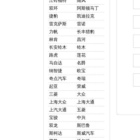
江铃福特
陆风
双环
阿斯顿马丁
捷豹
凯迪拉克
雷克萨斯
雷诺
力帆
长丰猎豹
林肯
昌河
长安铃木
铃木
路虎
莲花
马自达
名爵
纳智捷
欧宝
奇点汽车
奇瑞
起亚
荣威
三菱
大众
上海大众
上海大通
上汽大通
五菱
宝骏
中兴
双龙
斯巴鲁
斯柯达
斯威汽车