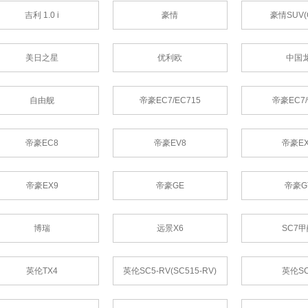
吉利 1.0 i
豪情
豪情SUV(
美日之星
优利欧
中国
自由舰
帝豪EC7/EC715
帝豪EC7
帝豪EC8
帝豪EV8
帝豪EX
帝豪EX9
帝豪GE
帝豪G
博瑞
远景X6
SC7
英伦TX4
英伦SC5-RV(SC515-RV)
英伦S