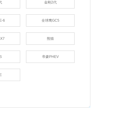
代
金刚2代
-6
全球鹰GC5
X7
熊猫
S
帝豪PHEV
E