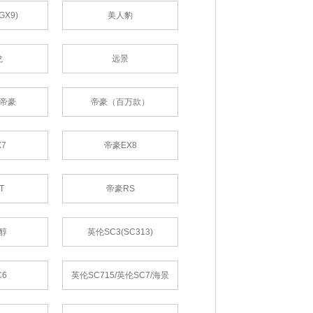
GX9)
美人豹
龙
远景
/帝豪
帝豪（百万款）
7
帝豪EX8
T
帝豪RS
甲醇
英伦SC3(SC313)
C6
英伦SC715/英伦SC7/海景