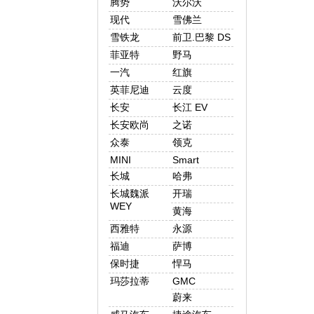
腾势
沃尔沃
现代
雪佛兰
雪铁龙
前卫.巴黎 DS
菲亚特
野马
一汽
红旗
英菲尼迪
云度
长安
长江 EV
长安欧尚
之诺
众泰
领克
MINI
Smart
长城
哈弗
长城魏派
开瑞
WEY
黄海
西雅特
永源
福迪
萨博
保时捷
悍马
玛莎拉蒂
GMC
蔚来