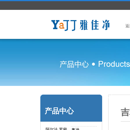
返
产品中心
吉
阿尔法.罗密
奥迪