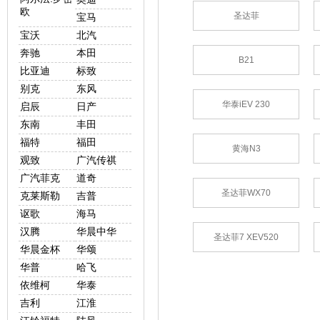
欧
圣达菲
宝马
宝沃
北汽
奔驰
本田
B21
比亚迪
标致
别克
东风
华泰iEV 230
启辰
日产
东南
丰田
福特
福田
黄海N3
观致
广汽传祺
广汽菲克
道奇
圣达菲WX70
克莱斯勒
吉普
讴歌
海马
汉腾
华晨中华
圣达菲7 XEV520
华晨金杯
华颂
华普
哈飞
依维柯
华泰
吉利
江淮