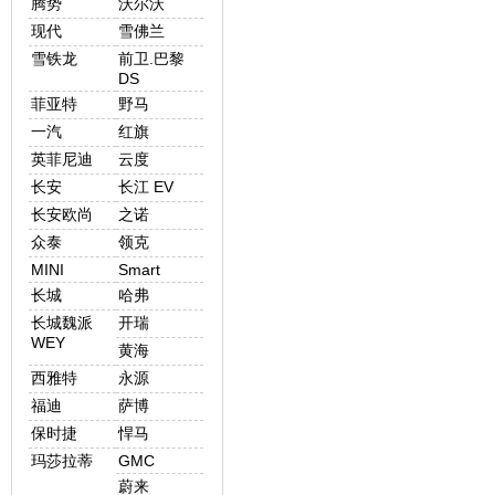
腾势
沃尔沃
现代
雪佛兰
雪铁龙
前卫.巴黎
DS
菲亚特
野马
一汽
红旗
英菲尼迪
云度
长安
长江 EV
长安欧尚
之诺
众泰
领克
MINI
Smart
长城
哈弗
长城魏派
开瑞
WEY
黄海
西雅特
永源
福迪
萨博
保时捷
悍马
玛莎拉蒂
GMC
蔚来