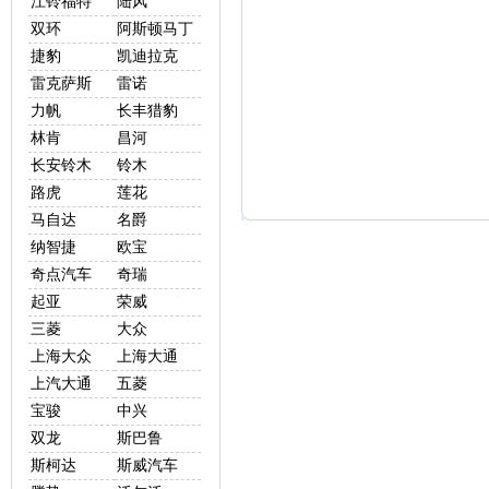
江铃福特
陆风
双环
阿斯顿马丁
捷豹
凯迪拉克
雷克萨斯
雷诺
力帆
长丰猎豹
林肯
昌河
长安铃木
铃木
路虎
莲花
马自达
名爵
纳智捷
欧宝
奇点汽车
奇瑞
起亚
荣威
三菱
大众
上海大众
上海大通
上汽大通
五菱
宝骏
中兴
双龙
斯巴鲁
斯柯达
斯威汽车