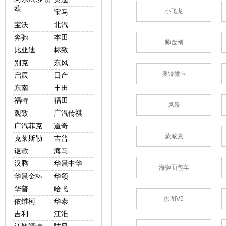
欧
小飞龙
宝马
宝沃
北汽
奔驰
本田
帅金刚
比亚迪
标致
别克
东风
奥铃微卡
启辰
日产
东南
丰田
福特
福田
风景
观致
广汽传祺
广汽菲克
道奇
蒙派克
克莱斯勒
吉普
讴歌
海马
汉腾
华晨中华
海狮面包车
华晨金杯
华颂
华普
哈飞
伽图V5
依维柯
华泰
吉利
江淮