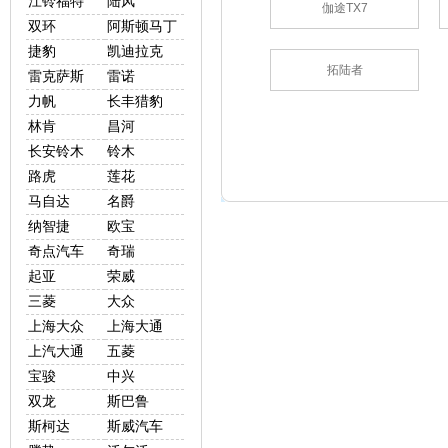
江铃福特
陆风
伽途TX7
双环
阿斯顿马丁
捷豹
凯迪拉克
拓陆者
雷克萨斯
雷诺
力帆
长丰猎豹
林肯
昌河
长安铃木
铃木
路虎
莲花
马自达
名爵
纳智捷
欧宝
奇点汽车
奇瑞
起亚
荣威
三菱
大众
上海大众
上海大通
上汽大通
五菱
宝骏
中兴
双龙
斯巴鲁
斯柯达
斯威汽车