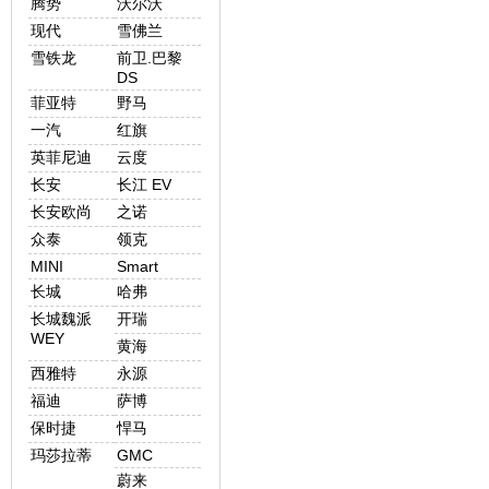
腾势
沃尔沃
现代
雪佛兰
雪铁龙
前卫.巴黎
DS
菲亚特
野马
一汽
红旗
英菲尼迪
云度
长安
长江 EV
长安欧尚
之诺
众泰
领克
MINI
Smart
长城
哈弗
长城魏派
开瑞
WEY
黄海
西雅特
永源
福迪
萨博
保时捷
悍马
玛莎拉蒂
GMC
蔚来