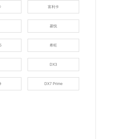
卡
富利卡
菱悦
5
希旺
DX3
神
DX7 Prime