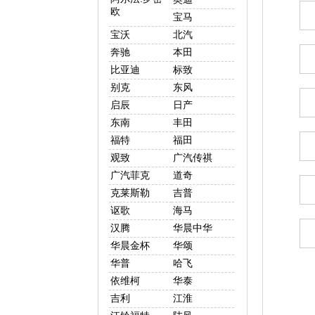
欧
宝马
宝沃
北汽
奔驰
本田
比亚迪
标致
别克
东风
启辰
日产
东南
丰田
福特
福田
观致
广汽传祺
广汽菲克
道奇
克莱斯勒
吉普
讴歌
海马
汉腾
华晨中华
华晨金杯
华颂
华普
哈飞
依维柯
华泰
吉利
江淮