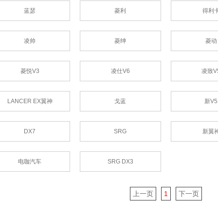
蓝瑟
菱利
得利
凌帅
菱绅
菱动
菱悦V3
凌仕V6
凌致V
LANCER EX翼神
戈蓝
新V5
DX7
SRG
新翼
电咖汽车
SRG DX3
上一页
1
下一页