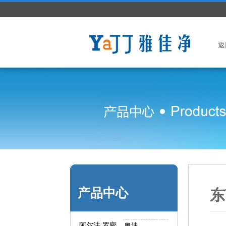
返
产品中心
东
阿尔法.罗密
奥迪