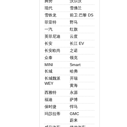
腾势
沃尔沃
现代
雪佛兰
雪铁龙
前卫.巴黎 DS
菲亚特
野马
一汽
红旗
英菲尼迪
云度
长安
长江 EV
长安欧尚
之诺
众泰
领克
MINI
Smart
长城
哈弗
长城魏派
开瑞
WEY
黄海
西雅特
永源
福迪
萨博
保时捷
悍马
玛莎拉蒂
GMC
蔚来