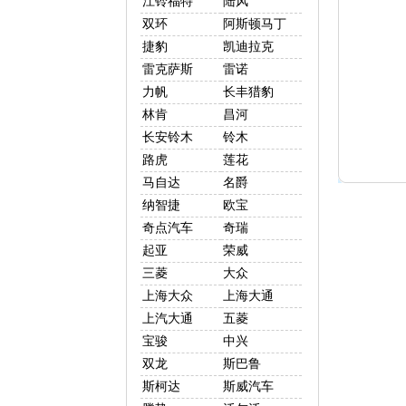
江铃福特
陆风
双环
阿斯顿马丁
捷豹
凯迪拉克
雷克萨斯
雷诺
力帆
长丰猎豹
林肯
昌河
长安铃木
铃木
路虎
莲花
马自达
名爵
纳智捷
欧宝
奇点汽车
奇瑞
起亚
荣威
三菱
大众
上海大众
上海大通
上汽大通
五菱
宝骏
中兴
双龙
斯巴鲁
斯柯达
斯威汽车