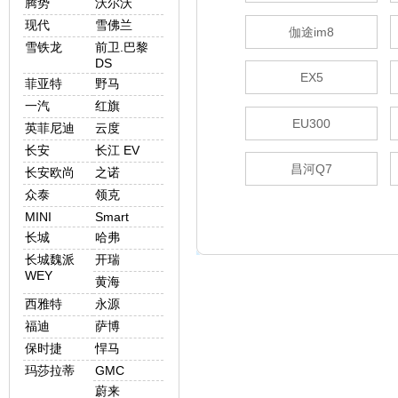
腾势
沃尔沃
现代
雪佛兰
伽途im8
雪铁龙
前卫.巴黎
DS
EX5
菲亚特
野马
一汽
红旗
EU300
英菲尼迪
云度
长安
长江 EV
昌河Q7
长安欧尚
之诺
众泰
领克
MINI
Smart
长城
哈弗
长城魏派
开瑞
WEY
黄海
西雅特
永源
福迪
萨博
保时捷
悍马
玛莎拉蒂
GMC
蔚来