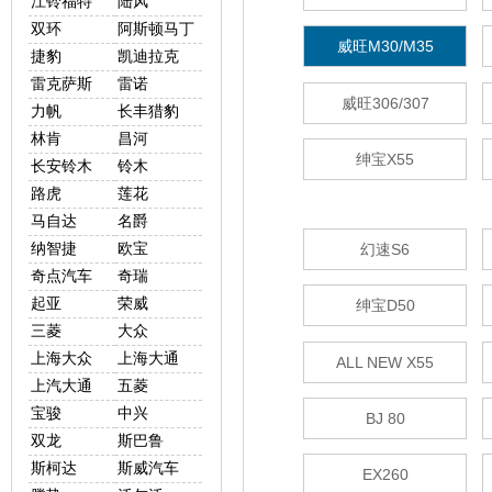
江铃福特
陆风
双环
阿斯顿马丁
威旺M30/M35
捷豹
凯迪拉克
雷克萨斯
雷诺
威旺306/307
力帆
长丰猎豹
林肯
昌河
绅宝X55
长安铃木
铃木
路虎
莲花
马自达
名爵
纳智捷
欧宝
幻速S6
奇点汽车
奇瑞
起亚
荣威
绅宝D50
三菱
大众
上海大众
上海大通
ALL NEW X55
上汽大通
五菱
宝骏
中兴
BJ 80
双龙
斯巴鲁
斯柯达
斯威汽车
EX260