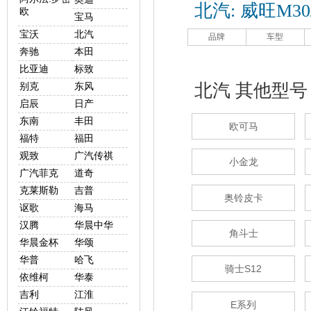
北汽: 威旺M30
欧
宝马
宝沃
北汽
品牌
车型
奔驰
本田
比亚迪
标致
别克
东风
北汽 其他型号
启辰
日产
东南
丰田
欧可马
福特
福田
观致
广汽传祺
小金龙
广汽菲克
道奇
克莱斯勒
吉普
奥铃皮卡
讴歌
海马
汉腾
华晨中华
角斗士
华晨金杯
华颂
华普
哈飞
骑士S12
依维柯
华泰
吉利
江淮
E系列